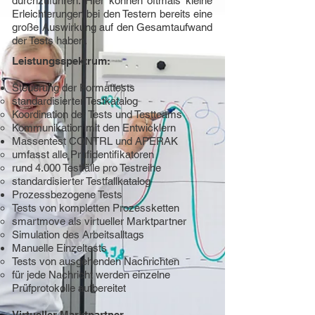
durchzuführen. Hier können oftmals kleine
Erleichterungen bei den Testern bereits eine
große Auswirkung auf den Gesamtaufwand
der Tests haben.
Leistungsspektrum:
Steuerung der Formattests
standardisierter Testkatalog
Koordination der Tests und Testteams
Kommunikation mit den Entwicklern
Massentest CONTRL und APERAK
umfasst alle Prüfidentifikatoren
rund 4.000 Testfälle pro Testreihe
standardisierter Testfallkatalog
Prozessbezogene Tests
Tests von kompletten Prozessketten
smartmove als virtueller Marktpartner
Simulation des Arbeitsalltags
Manuelle Einzeltests
Tests von ausgehenden Nachrichten
für jede Nachricht werden einzelne
Prüfprotokolle aufbereitet
Virtueller Marktpartner