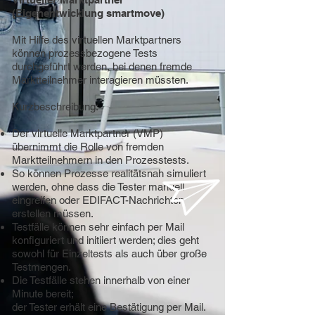
(Eigenentwicklung smartmove)
Mit Hilfe des virtuellen Marktpartners
können prozessbezogene Tests
durchgeführt werden, bei denen fremde
Marktteilnehmer interagieren müssten.
Kurzbeschreibung:
Der virtuelle Marktpartner (VMP)
übernimmt die Rolle von fremden
Marktteilnehmern in den Prozesstests.
So können Prozesse realitätsnah simuliert
werden, ohne
dass die Tester manuell
eingreifen oder EDIFACT-
Nachrichten
erstellen müssen.
Testfälle können sehr einfach per Mail
konfiguriert und initiiert werden; dies geht
sowohl für Einzeltests als auch über große
Testmengen.
Die Testfälle stehen innerhalb von einer
Minute bereit;
der Tester erhält eine Bestätigung per Mail.