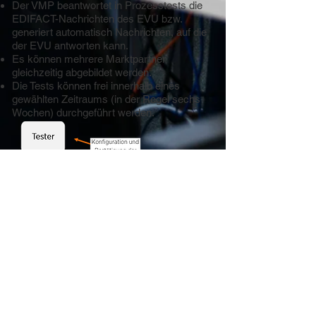
Der VMP beantwortet in Prozesstests die
EDIFACT-Nachrichten des EVU bzw.
generiert automatisch Nachrichten, auf die
der EVU antworten kann.
Es können mehrere Marktpartner
gleichzeitig abgebildet werden.
Die Tests können frei innerhalb eines
gewählten Zeitraums (in der Regel sechs
Wochen) durchgeführt werden.