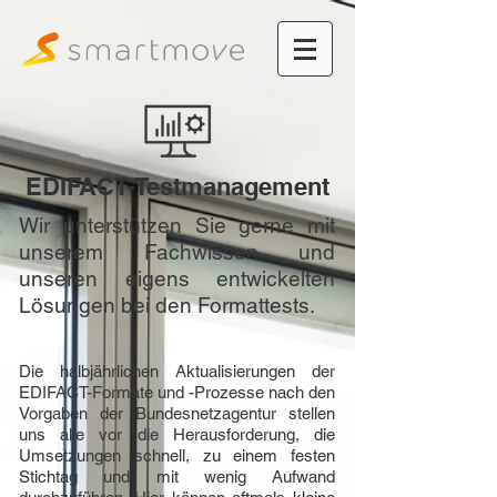
EDIFACT-Testmanagement
Wir unterstützen Sie gerne mit
unserem Fachwissen und
unseren eigens entwickelten
Lösungen bei den Formattests.
Die halbjährlichen Aktualisierungen der
EDIFACT-Formate und -Prozesse nach den
Vorgaben der Bundesnetzagentur stellen
uns alle vor die Herausforderung, die
Umsetzungen schnell, zu einem festen
Stichtag und mit wenig Aufwand