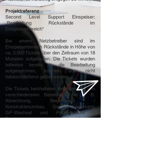
Projektreferenz
Second Level Support Einspeiser:
„Bearbeitung Rückstände im
Einspeiserbereich“
Bei einem Netzbetreiber sind im
Einspeiserbereich Rückstände in Höhe von
ca. 3.000 Tickets über den Zeitraum von 18
Monaten aufgelaufen. Die Tickets wurden
teilweise bereits in die Bearbeitung
aufgenommen, konnten aber nicht
fallabschließend gelöst werden.
Die Tickets beinhalteten Anfragen aus den
verschiedensten Bereichen, wie z. B.
Abrechnung, Neuanlagen /
Konstruktenumbau, Gerätemanagement,
GP-Wechsel und Postrückläufer /
Forderungs-management und wurden von
smartmove sukzessive in drei Monaten
fallabschließend gelöst.