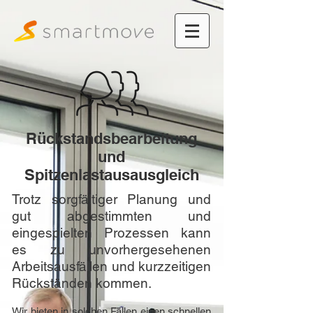
Rückstandsbearbeitung
und
Spitzenlastausausgleich
Trotz sorgfältiger Planung und
gut abgestimmten und
eingespielten Prozessen kann
es zu unvorhergesehenen
Arbeitsausfällen und kurzzeitigen
Rückständen kommen.
Wir bieten in solchen Fällen einen schnellen