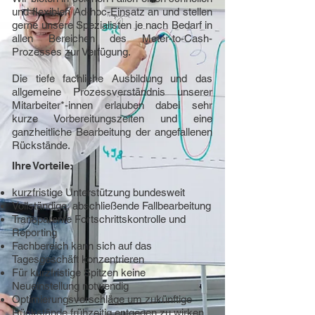
und flexiblen Ad-hoc-Einsatz an und stellen
gerne unsere Spezialisten je nach Bedarf in
allen Bereichen des Meter-to-Cash-
Prozesses zur Verfügung.
Die tiefe fachliche Ausbildung und das
allgemeine Prozessverständnis unserer
Mitarbeiter*-innen erlauben dabei sehr
kurze Vorbereitungszeiten und eine
ganzheitliche Bearbeitung der angefallenen
Rückstände.
Ihre Vorteile:
kurzfristige Unterstützung bundesweit
Vollständige, abschließende Fallbearbeitung
Transparente Fortschrittskontrolle und
Reporting
Fachbereich kann sich auf das
Tagesgeschäft konzentrieren
Für kurzfristige Spitzen keine
Neueinstellung notwendig
Optimierungsvorschläge um zukünftige
Rückstände frühzeitig entgegen zu wirken