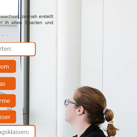
wechsel, zeitnah erstellt
n in allen Sparten und