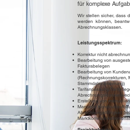
für komplexe Aufga
Wir stellen sicher, dass 
werden können, beantwo
Abrechnungsklassen.
Leistungsspektrum:
Korrektur nicht abrechnun
Bearbeitung von ausgest
Fakturabelegen
Bearbeitung von Kundena
(Rechnungskorrekturen,
Stammdatenänderung)
Tarifanpassung/Tarifpfleg
Abrechnungsklassenwec
Erstellung von manuelle
Manuelle Konstruktaufbau
Abrechnungsfähigkeit bei
Marktkommunikation/bilat
Projektreferenz