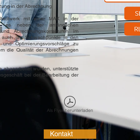
zung in der Abrechnung
 Stadtwerk mit einer MAK in der
r es neben der anfänglichen
 und Abrechnungskorrekturen im
h, auch die Schwachpunkte in den
 und Optimierungsvorschläge zu
lem die Qualität der Abrechnungen
abgearbeitet wurden, unterstützte
esgeschäft bei der Bearbeitung der
Als Flyer herunterladen
Kontakt