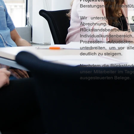
Beratungsnahe Unterstüt
Wir unterstützten ein
Abrechnung. Ziel wa
Rückstandsbearbeitung
Individualkundenbereic
Prozessen aufzudecken
unterbreiten, um vor al
deutlich zu steigern.
Nachdem die Rückstände 
unser Mitarbeiter im Tag
ausgesteuerten Belege.