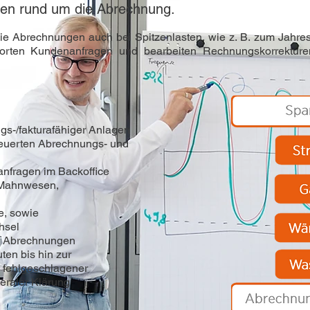
ben rund um die Abrechnung.
die Abrechnungen auch bei Spitzenlasten, wie z. B. zum Jahres
rten Kundenanfragen und bearbeiten Rechnungskorrekture
gs-/fakturafähiger Anlagen
euerten Abrechnungs- und
nfragen im Backoffice
 Mahnwesen,
e, sowie
hsel
n Abrechnungen
ten bis hin zur
 fehlgeschlagener
eraler Klärung