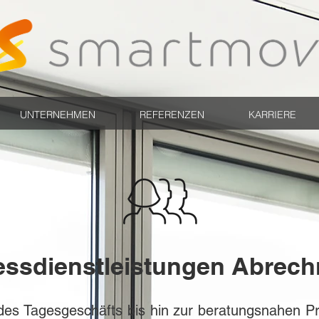
UNTERNEHMEN
REFERENZEN
KARRIERE
essdienstleistungen Abrec
des Tagesgeschäfts bis hin zur beratungsnahen Pr