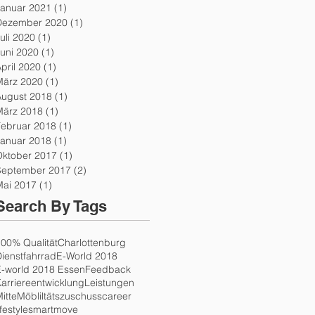
Januar 2021
(1)
1 Beitrag
Dezember 2020
(1)
1 Beitrag
uli 2020
(1)
1 Beitrag
uni 2020
(1)
1 Beitrag
pril 2020
(1)
1 Beitrag
März 2020
(1)
1 Beitrag
August 2018
(1)
1 Beitrag
März 2018
(1)
1 Beitrag
Februar 2018
(1)
1 Beitrag
Januar 2018
(1)
1 Beitrag
Oktober 2017
(1)
1 Beitrag
September 2017
(2)
2 Beiträge
Mai 2017
(1)
1 Beitrag
Search By Tags
00% Qualität
Charlottenburg
ienstfahrrad
E-World 2018
E-world 2018 Essen
Feedback
arriereentwicklung
Leistungen
itte
Möbliltätszuschuss
career
ifestyle
smartmove