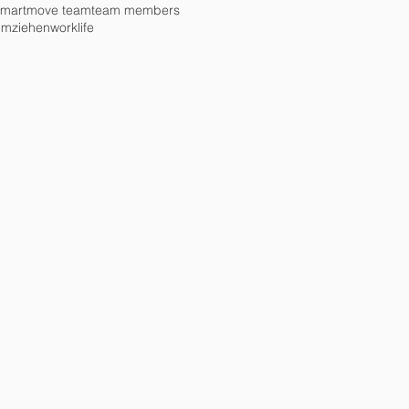
smartmove team
team members
umziehen
worklife