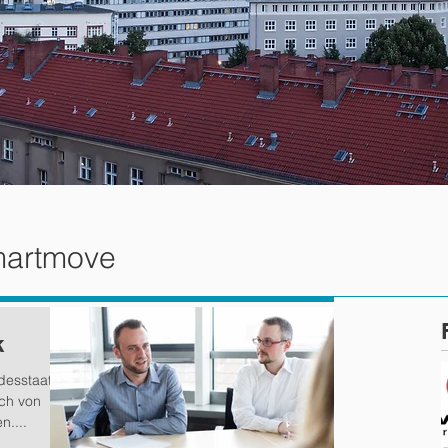
martmove
k
ndesstaat
ich von
n....