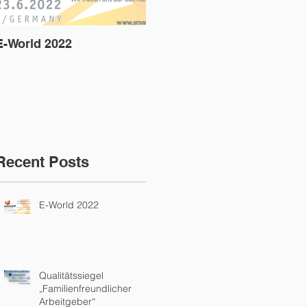
E-World 2022
Qualitätssiegel
D
„Familienfreundlicher
A
Arbeitgeber“
Recent Posts
E-World 2022
Qualitätssiegel
„Familienfreundlicher
Arbeitgeber“