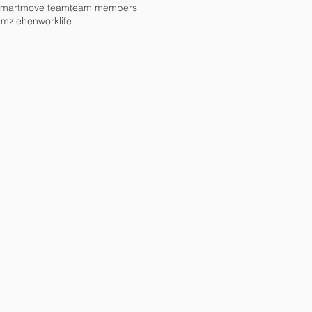
smartmove team
team members
umziehen
worklife