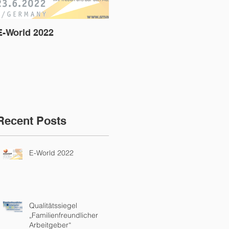
E-World 2022
Qualitätssiegel
D
„Familienfreundlicher
A
Arbeitgeber“
Recent Posts
E-World 2022
Qualitätssiegel
„Familienfreundlicher
Arbeitgeber“