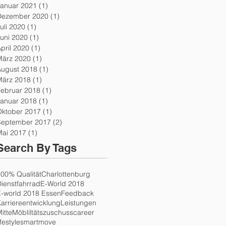
Januar 2021
(1)
1 Beitrag
Dezember 2020
(1)
1 Beitrag
uli 2020
(1)
1 Beitrag
uni 2020
(1)
1 Beitrag
pril 2020
(1)
1 Beitrag
März 2020
(1)
1 Beitrag
August 2018
(1)
1 Beitrag
März 2018
(1)
1 Beitrag
Februar 2018
(1)
1 Beitrag
Januar 2018
(1)
1 Beitrag
Oktober 2017
(1)
1 Beitrag
September 2017
(2)
2 Beiträge
Mai 2017
(1)
1 Beitrag
Search By Tags
00% Qualität
Charlottenburg
ienstfahrrad
E-World 2018
E-world 2018 Essen
Feedback
arriereentwicklung
Leistungen
itte
Möbliltätszuschuss
career
ifestyle
smartmove