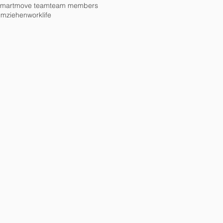
smartmove team
team members
umziehen
worklife