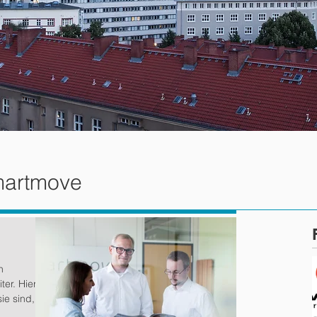
martmove
n
er. Hier
ie sind,