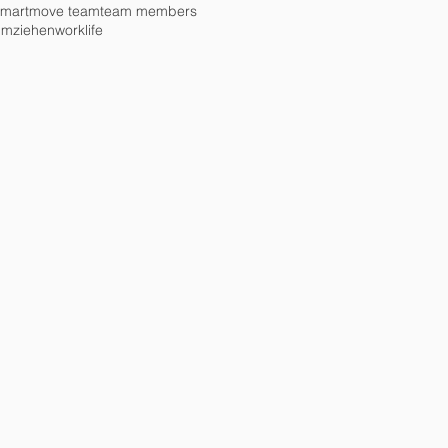
smartmove team
team members
umziehen
worklife