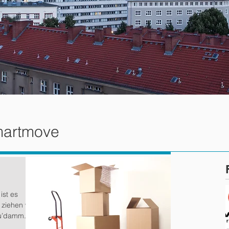
martmove
ist es
 ziehen wir
Ku’damm...