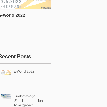
E-World 2022
Qualitätssiegel
D
„Familienfreundlicher
A
Arbeitgeber“
Recent Posts
E-World 2022
Qualitätssiegel
„Familienfreundlicher
Arbeitgeber“