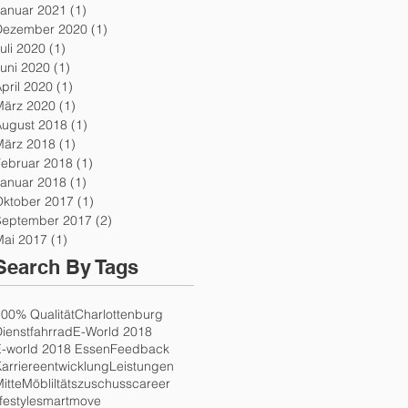
Januar 2021
(1)
1 Beitrag
Dezember 2020
(1)
1 Beitrag
uli 2020
(1)
1 Beitrag
uni 2020
(1)
1 Beitrag
pril 2020
(1)
1 Beitrag
März 2020
(1)
1 Beitrag
August 2018
(1)
1 Beitrag
März 2018
(1)
1 Beitrag
Februar 2018
(1)
1 Beitrag
Januar 2018
(1)
1 Beitrag
Oktober 2017
(1)
1 Beitrag
September 2017
(2)
2 Beiträge
Mai 2017
(1)
1 Beitrag
Search By Tags
00% Qualität
Charlottenburg
ienstfahrrad
E-World 2018
E-world 2018 Essen
Feedback
arriereentwicklung
Leistungen
itte
Möbliltätszuschuss
career
ifestyle
smartmove