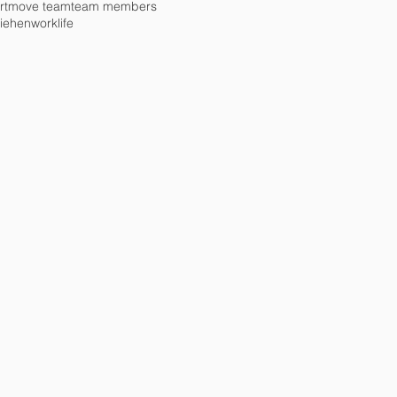
rtmove team
team members
iehen
worklife