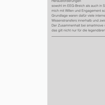
Herausforderungen 
sowohl im EEG-Breich als auch in S
mich mit Willen und Engagement sch
Grundlage waren dafür viele intern
Wissenstransfers innerhalb und zw
Der Zusammenhalt bei smartmove w
das gilt nicht nur für die legendäre