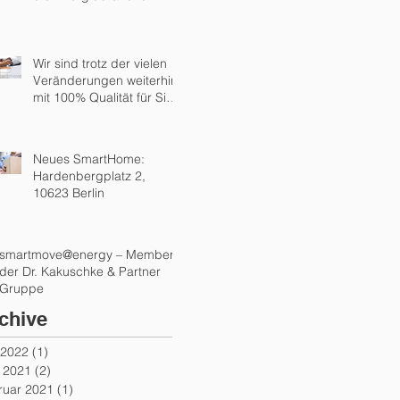
Wir sind trotz der vielen
Veränderungen weiterhin
mit 100% Qualität für Sie
da!
Neues SmartHome:
Hardenbergplatz 2,
10623 Berlin
smartmove@energy – Member
der Dr. Kakuschke & Partner
Gruppe
chive
 2022
(1)
1 Beitrag
i 2021
(2)
2 Beiträge
ruar 2021
(1)
1 Beitrag