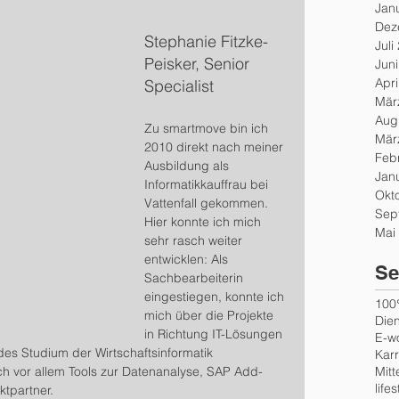
Jan
Dez
Stephanie Fitzke-
Juli
Peisker, Senior 
Jun
Apri
Specialist
Mär
Aug
Zu smartmove bin ich 
Mär
2010 direkt nach meiner 
Feb
Ausbildung als 
Jan
Informatikkauffrau bei 
Okt
Vattenfall gekommen. 
Sep
Hier konnte ich mich 
Mai
sehr rasch weiter 
entwicklen: Als 
Se
Sachbearbeiterin 
eingestiegen, konnte ich 
100
mich über die Projekte 
Dien
in Richtung IT-Lösungen 
E-w
des Studium der Wirtschaftsinformatik 
Karr
Mitt
h vor allem Tools zur Datenanalyse, SAP Add-
lifes
ktpartner.