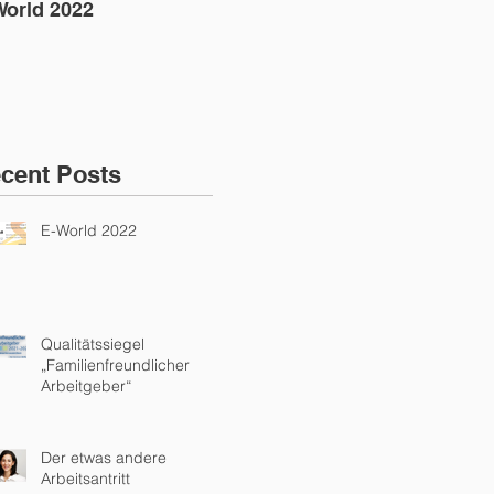
World 2022
Qualitätssiegel
Der
„Familienfreundlicher
Arbe
Arbeitgeber“
cent Posts
E-World 2022
Qualitätssiegel
„Familienfreundlicher
Arbeitgeber“
Der etwas andere
Arbeitsantritt