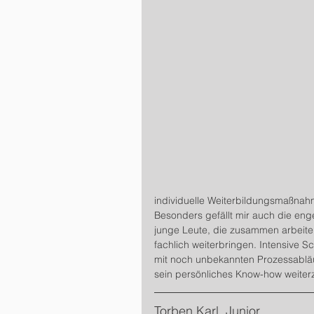
individuelle Weiterbildungsmaßnahm
Besonders gefällt mir auch die eng
junge Leute, die zusammen arbeite
fachlich weiterbringen. Intensive S
mit noch unbekannten Prozessabläu
sein persönliches Know-how weiter
Torben Karl, Junior 