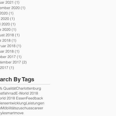
uar 2021
(1)
1 Beitrag
ember 2020
(1)
1 Beitrag
 2020
(1)
1 Beitrag
i 2020
(1)
1 Beitrag
l 2020
(1)
1 Beitrag
z 2020
(1)
1 Beitrag
ust 2018
(1)
1 Beitrag
z 2018
(1)
1 Beitrag
ruar 2018
(1)
1 Beitrag
uar 2018
(1)
1 Beitrag
ober 2017
(1)
1 Beitrag
tember 2017
(2)
2 Beiträge
 2017
(1)
1 Beitrag
arch By Tags
% Qualität
Charlottenburg
stfahrrad
E-World 2018
orld 2018 Essen
Feedback
iereentwicklung
Leistungen
e
Möbliltätszuschuss
career
tyle
smartmove