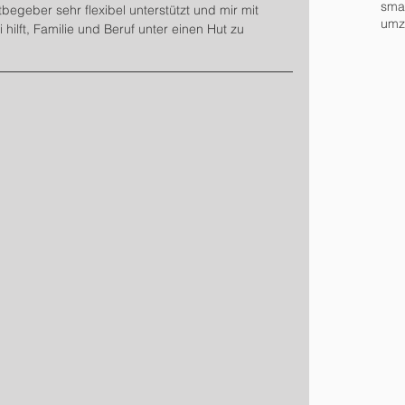
sma
tbegeber sehr flexibel unterstützt und mir mit 
umz
 hilft, Familie und Beruf unter einen Hut zu 