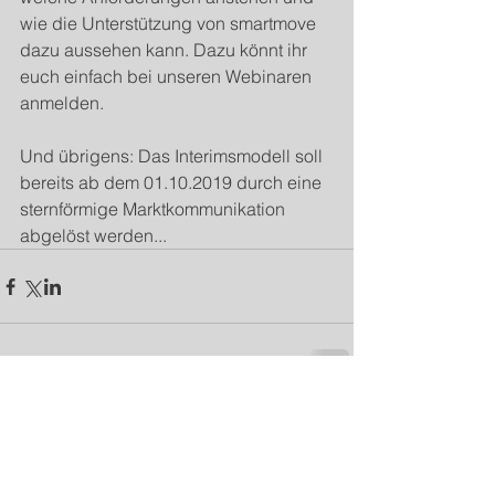
wie die Unterstützung von smartmove 
dazu aussehen kann. Dazu könnt ihr 
euch einfach bei unseren Webinaren 
anmelden.
Und übrigens: Das Interimsmodell soll 
bereits ab dem 01.10.2019 durch eine 
sternförmige Marktkommunikation 
abgelöst werden...
Kommentare